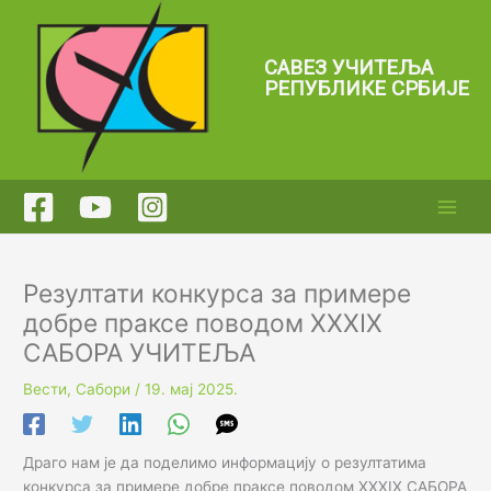
Пређи
на
садржај
САВЕЗ УЧИТЕЉА
РЕПУБЛИКЕ СРБИЈЕ
Резултати конкурса за примере
добре праксе поводом XXXIX
САБОРА УЧИТЕЉА
Вести
,
Сабори
/
19. мај 2025.
Драго нам је да поделимо информацију о резултатима
конкурса за примере добре праксе поводом XXXIX САБОРА