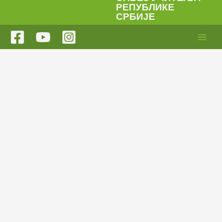
Пређи
РЕПУБЛИКЕ
СРБИЈЕ
на
садржај