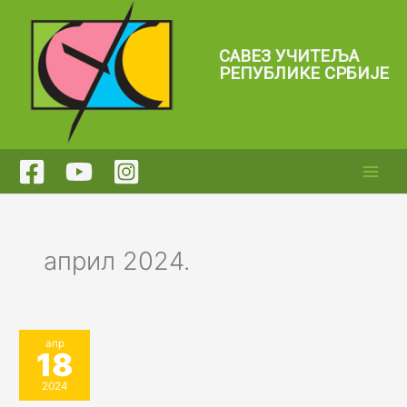
Пређи
на
садржај
САВЕЗ УЧИТЕЉА
РЕПУБЛИКЕ СРБИЈЕ
април 2024.
апр
18
2024