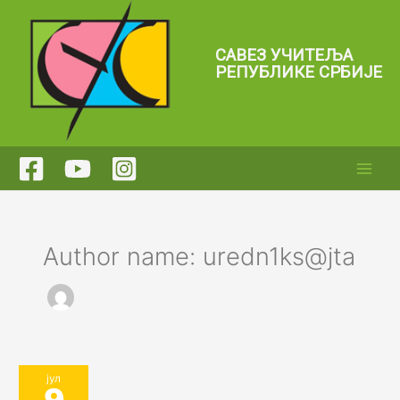
Пређи
на
садржај
САВЕЗ УЧИТЕЉА
РЕПУБЛИКЕ СРБИЈЕ
Author name: uredn1ks@jta
јул
9