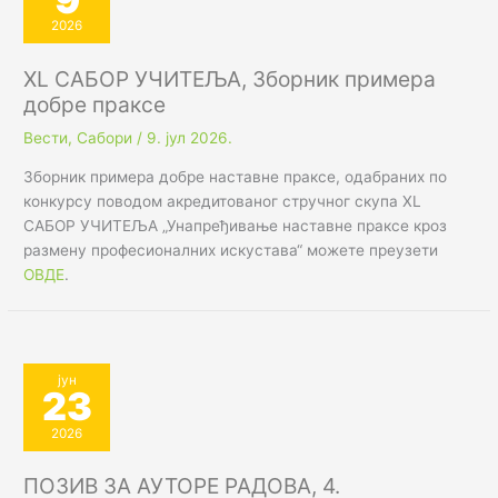
2026
XL САБОР УЧИТЕЉА, Зборник примера
добре праксе
Вести
,
Сабори
/
9. јул 2026.
Зборник примера добре наставне праксе, одабраних по
конкурсу поводом акредитованог стручног скупа XL
САБОР УЧИТЕЉА „Унапређивање наставне праксе кроз
размену професионалних искустава“ можете преузети
ОВДЕ
.
јун
23
2026
ПОЗИВ ЗА АУТОРЕ РАДОВА, 4.