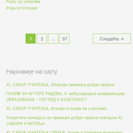
Poziv za učesnike
Prijavni formular
1
2
…
37
Следећа
→
Најновије на сајту
XL САБОР УЧИТЕЉА, Зборник примера добре праксе
ПОЗИВ ЗА АУТОРЕ РАДОВА, 4. међународна конференција
ОБРАЗОВАЊЕ – ПОГЛЕД У БУДУЋНОСТ
XL САБОР УЧИТЕЉА, Агенда и позив за учеснике
Резултати конкурса за примере добре праксе поводом XL
САБОРА УЧИТЕЉА
XL САБОР УЧИТЕЉА СРБИЈЕ, позив и пријавни формулар