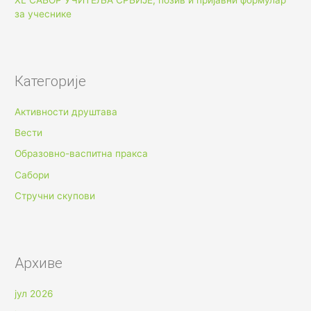
XL САБОР УЧИТЕЉА СРБИЈЕ, позив и пријавни формулар
за учеснике
Категорије
Активности друштава
Вести
Образовно-васпитна пракса
Сабори
Стручни скупови
Архиве
јул 2026