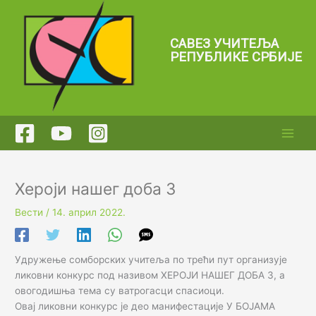
Пређи
на
садржај
САВЕЗ УЧИТЕЉА
РЕПУБЛИКЕ СРБИЈЕ
Хероји нашег доба 3
Вести
/
14. април 2022.
Удружење сомборских учитеља по трећи пут организује
ликовни конкурс под називом ХЕРОЈИ НАШЕГ ДОБА 3, а
овогодишња тема су ватрогасци спасиоци.
Овај ликовни конкурс је део манифестације У БОЈАМА