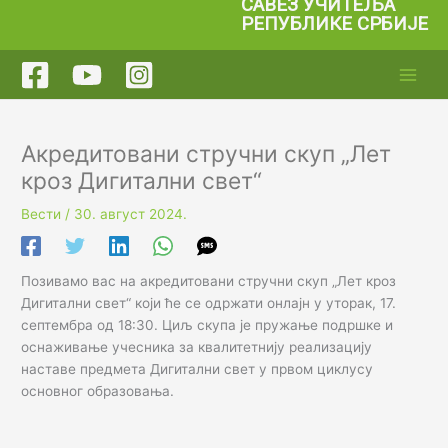
САВЕЗ УЧИТЕЉА
Пређи
РЕПУБЛИКЕ СРБИЈЕ
на
садржај
Акредитовани стручни скуп „Лет
кроз Дигитални свет“
Вести
/
30. август 2024.
Позивамо вас на акредитовани стручни скуп „Лет кроз
Дигитални свет“ који ће се одржати онлајн у уторак, 17.
септембра од 18:30. Циљ скупа је пружање подршке и
оснаживање учесника за квалитетнију реализацију
наставе предмета Дигитални свет у првом циклусу
основног образовања.